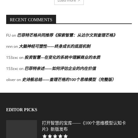
Load more
RECENT COMMENTS
巴菲特芒格共同推荐《探索智慧：从达尔文到查理芒格》
FU
on
大脑神经可塑性——终身成长的底层机制
nnn
on
投资智慧—在变化的系统中理解商业的本质
153zxc
on
巴菲特亲述——如何评估企业的内在价值
153zxc
on
史诗般总结——查理芒格的100个思维模型（完整版）
oliver
on
EDITOR PICKS
打开智慧的宝库——《100个思维模型认知卡
片》新版发布